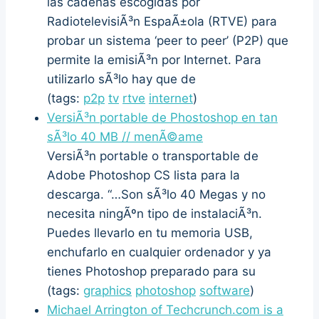
las cadenas escogidas por
RadiotelevisiÃ³n EspaÃ±ola (RTVE) para
probar un sistema ‘peer to peer’ (P2P) que
permite la emisiÃ³n por Internet. Para
utilizarlo sÃ³lo hay que de
(tags:
p2p
tv
rtve
internet
)
VersiÃ³n portable de Phostoshop en tan
sÃ³lo 40 MB // menÃ©ame
VersiÃ³n portable o transportable de
Adobe Photoshop CS lista para la
descarga. “…Son sÃ³lo 40 Megas y no
necesita ningÃºn tipo de instalaciÃ³n.
Puedes llevarlo en tu memoria USB,
enchufarlo en cualquier ordenador y ya
tienes Photoshop preparado para su
(tags:
graphics
photoshop
software
)
Michael Arrington of Techcrunch.com is a