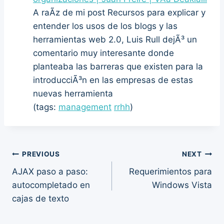
A raÃ­z de mi post Recursos para explicar y
entender los usos de los blogs y las
herramientas web 2.0, Luis Rull dejÃ³ un
comentario muy interesante donde
planteaba las barreras que existen para la
introducciÃ³n en las empresas de estas
nuevas herramienta
(tags:
management
rrhh
)
Post
PREVIOUS
NEXT
AJAX paso a paso:
Requerimientos para
navigation
autocompletado en
Windows Vista
cajas de texto