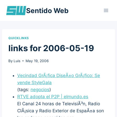
Skip
Sentido Web
to
content
QUICKLINKS
links for 2006-05-19
By
Luis
May 19, 2006
Vecindad GrÃ¡fica DiseÃ±o GrÃ¡fico: Se
vende StyleGala
(tags:
negocios
)
RTVE adopta el P2P | elmundo.es
El Canal 24 horas de TelevisiÃ³n, Radio
ClÃ¡sica y Radio Exterior de EspaÃ±a son