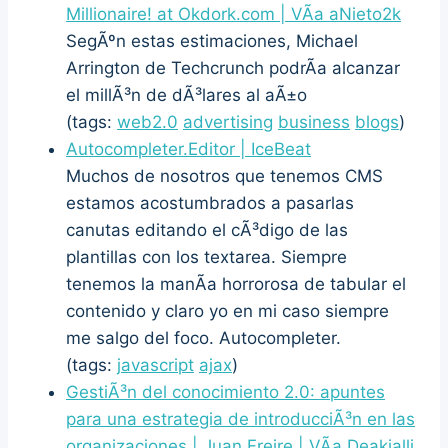
Millionaire! at Okdork.com | VÃ­a aNieto2k
SegÃºn estas estimaciones, Michael
Arrington de Techcrunch podrÃ­a alcanzar
el millÃ³n de dÃ³lares al aÃ±o
(tags:
web2.0
advertising
business
blogs
)
Autocompleter.Editor | IceBeat
Muchos de nosotros que tenemos CMS
estamos acostumbrados a pasarlas
canutas editando el cÃ³digo de las
plantillas con los textarea. Siempre
tenemos la manÃ­a horrorosa de tabular el
contenido y claro yo en mi caso siempre
me salgo del foco. Autocompleter.
(tags:
javascript
ajax
)
GestiÃ³n del conocimiento 2.0: apuntes
para una estrategia de introducciÃ³n en las
organizaciones | Juan Freire | VÃ­a Deakialli