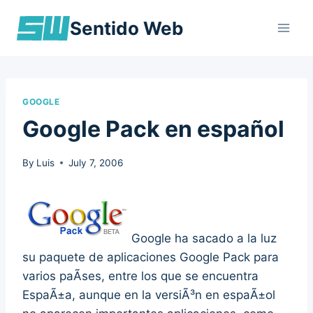
Skip
Sentido Web
to
content
GOOGLE
Google Pack en español
By
Luis
July 7, 2006
Google ha sacado a la luz
su paquete de aplicaciones Google Pack para
varios paÃ­ses, entre los que se encuentra
EspaÃ±a, aunque en la versiÃ³n en espaÃ±ol