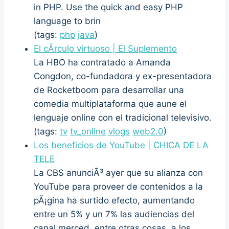
in PHP. Use the quick and easy PHP
language to brin
(tags:
php
java
)
El cÃ­rculo virtuoso | El Suplemento
La HBO ha contratado a Amanda
Congdon, co-fundadora y ex-presentadora
de Rocketboom para desarrollar una
comedia multiplataforma que aune el
lenguaje online con el tradicional televisivo.
(tags:
tv
tv_online
vlogs
web2.0
)
Los beneficios de YouTube | CHICA DE LA
TELE
La CBS anunciÃ³ ayer que su alianza con
YouTube para proveer de contenidos a la
pÃ¡gina ha surtido efecto, aumentando
entre un 5% y un 7% las audiencias del
canal merced, entre otras cosas, a los