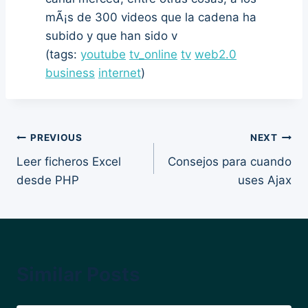
mÃ¡s de 300 videos que la cadena ha
subido y que han sido v
(tags:
youtube
tv_online
tv
web2.0
business
internet
)
Post
PREVIOUS
NEXT
Leer ficheros Excel
Consejos para cuando
navigation
desde PHP
uses Ajax
Similar Posts