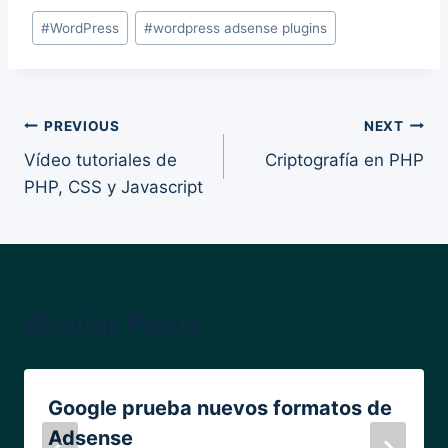
Post
#
WordPress
#
wordpress adsense plugins
Tags:
Post
PREVIOUS
NEXT
Vídeo tutoriales de
Criptografía en PHP
navigation
PHP, CSS y Javascript
Similar Posts
Google prueba nuevos formatos de
Adsense