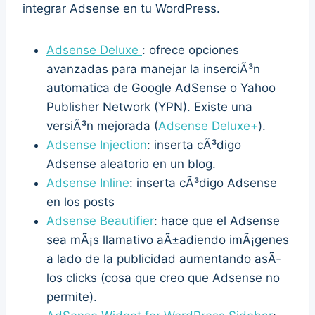
integrar Adsense en tu WordPress.
Adsense Deluxe
: ofrece opciones
avanzadas para manejar la inserciÃ³n
automatica de Google AdSense o Yahoo
Publisher Network (YPN). Existe una
versiÃ³n mejorada (
Adsense Deluxe+
).
Adsense Injection
: inserta cÃ³digo
Adsense aleatorio en un blog.
Adsense Inline
: inserta cÃ³digo Adsense
en los posts
Adsense Beautifier
: hace que el Adsense
sea mÃ¡s llamativo aÃ±adiendo imÃ¡genes
a lado de la publicidad aumentando asÃ­
los clicks (cosa que creo que Adsense no
permite).