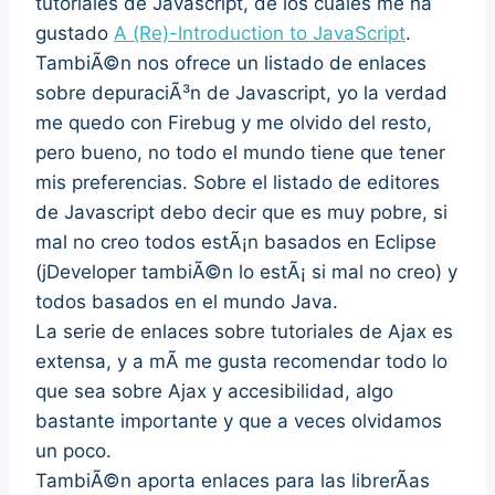
tutoriales de Javascript, de los cuales me ha
gustado
A (Re)-Introduction to JavaScript
.
TambiÃ©n nos ofrece un listado de enlaces
sobre depuraciÃ³n de Javascript, yo la verdad
me quedo con Firebug y me olvido del resto,
pero bueno, no todo el mundo tiene que tener
mis preferencias. Sobre el listado de editores
de Javascript debo decir que es muy pobre, si
mal no creo todos estÃ¡n basados en Eclipse
(jDeveloper tambiÃ©n lo estÃ¡ si mal no creo) y
todos basados en el mundo Java.
La serie de enlaces sobre tutoriales de Ajax es
extensa, y a mÃ­ me gusta recomendar todo lo
que sea sobre Ajax y accesibilidad, algo
bastante importante y que a veces olvidamos
un poco.
TambiÃ©n aporta enlaces para las librerÃ­as