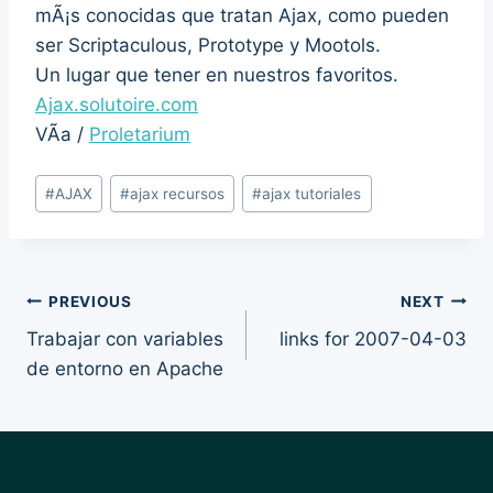
mÃ¡s conocidas que tratan Ajax, como pueden
ser Scriptaculous, Prototype y Mootols.
Un lugar que tener en nuestros favoritos.
Ajax.solutoire.com
VÃ­a /
Proletarium
Post
#
AJAX
#
ajax recursos
#
ajax tutoriales
Tags:
Post
PREVIOUS
NEXT
Trabajar con variables
links for 2007-04-03
navigation
de entorno en Apache