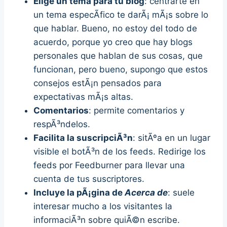
Elige un tema para tu blog
: centrarte en
un tema especÃ­fico te darÃ¡ mÃ¡s sobre lo
que hablar. Bueno, no estoy del todo de
acuerdo, porque yo creo que hay blogs
personales que hablan de sus cosas, que
funcionan, pero bueno, supongo que estos
consejos estÃ¡n pensados para
expectativas mÃ¡s altas.
Comentarios
: permite comentarios y
respÃ³ndelos.
Facilita la suscripciÃ³n
: sitÃºa en un lugar
visible el botÃ³n de los feeds. Redirige los
feeds por Feedburner para llevar una
cuenta de tus suscriptores.
Incluye la pÃ¡gina de
Acerca de
: suele
interesar mucho a los visitantes la
informaciÃ³n sobre quiÃ©n escribe.