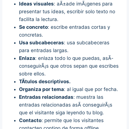
Ideas visuales
: aÃ±ade imÃ¡genes para
presentar tus ideas, escribir solo texto no
facilita la lectura.
Se concreto
: escribe entradas cortas y
concretas.
Usa subcabeceras
: usa subcabeceras
para entradas largas.
Enlaza
: enlaza todo lo que puedas, asÃ­
conseguirÃ¡s que otros sepan que escribes
sobre ellos.
TÃ­tulos descriptivos.
Organiza por tema
: al igual que por fecha.
Entradas relacionadas
: muestra las
entradas relacionadas asÃ­ conseguirÃ¡s
que el visitante siga leyendo tu blog.
Contacto
: permite que los visitantes
contacten contigo de forma offline.