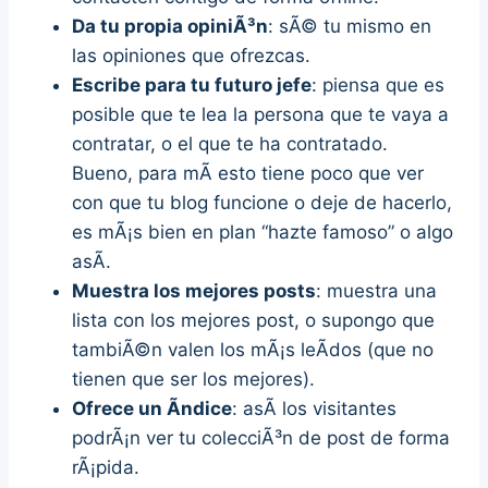
Da tu propia opiniÃ³n
: sÃ© tu mismo en
las opiniones que ofrezcas.
Escribe para tu futuro jefe
: piensa que es
posible que te lea la persona que te vaya a
contratar, o el que te ha contratado.
Bueno, para mÃ­ esto tiene poco que ver
con que tu blog funcione o deje de hacerlo,
es mÃ¡s bien en plan “hazte famoso” o algo
asÃ­.
Muestra los mejores posts
: muestra una
lista con los mejores post, o supongo que
tambiÃ©n valen los mÃ¡s leÃ­dos (que no
tienen que ser los mejores).
Ofrece un Ã­ndice
: asÃ­ los visitantes
podrÃ¡n ver tu colecciÃ³n de post de forma
rÃ¡pida.