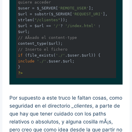
quiere acceder
$user = $_SERVER[
'REMOTE_USER'
];

$url = substr($_SERVER[
'REQUEST_URI'
], 
strlen(
"/clientes"
));

$url = $url == 
'/'
? 
'/index.html'
 : 
// AÃ±ado el content-type
// Inserto el fichero
if
 (file_exists(
'./'
include
'./'
.$user.$url;

?>
Por supuesto a este truco le faltan cosas, como
seguridad en el directorio
_clientes
, a parte de
que hay que tener cuidado con los paths
relativos o absolutos, y alguna cosilla mÃ¡s,
pero creo que como idea desde la que partir no