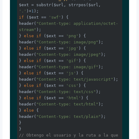
$ext = substr($url, strrpos($url, 
'.'
)+
1
if
 ($ext == 
'swf'
) {

header(
"Content-type: application/octet-
stream"
);

} 
else
if
 ($ext == 
'png'
) {

header(
"Content-type: image/png"
);

} 
else
if
 ($ext == 
'jpg'
) {

header(
"Content-type: image/jpeg"
);

} 
else
if
 ($ext == 
'gif'
) {

header(
"Content-type: image/gif"
);

} 
else
if
 ($ext == 
'js'
) {

header(
"Content-type: text/javascript"
);

} 
else
if
 ($ext == 
'css'
) {

header(
"Content-type: text/css"
);

} 
else
if
 ($ext == 
'html'
) {

header(
"Content-type: text/html"
);

} 
else
 {

header(
"Content-type: text/plain"
);

}

// Obtengo el usuario y la ruta a la que 