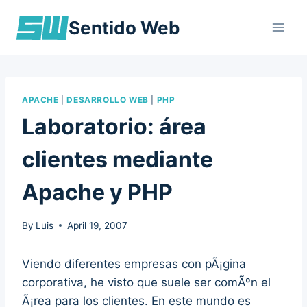
Skip
Sentido Web
to
content
APACHE
|
DESARROLLO WEB
|
PHP
Laboratorio: área
clientes mediante
Apache y PHP
By
Luis
April 19, 2007
Viendo diferentes empresas con pÃ¡gina
corporativa, he visto que suele ser comÃºn el
Ã¡rea para los clientes. En este mundo es