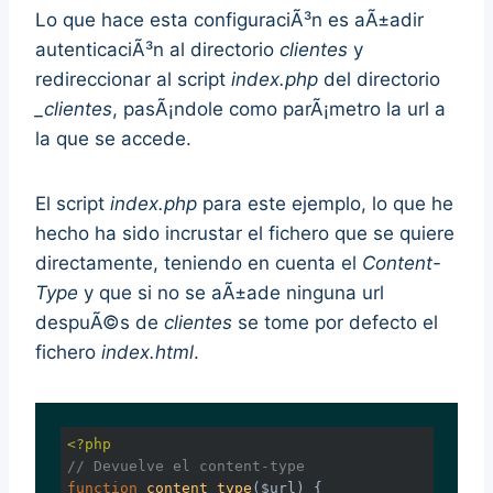
Lo que hace esta configuraciÃ³n es aÃ±adir
autenticaciÃ³n al directorio
clientes
y
redireccionar al script
index.php
del directorio
_clientes
, pasÃ¡ndole como parÃ¡metro la url a
la que se accede.
El script
index.php
para este ejemplo, lo que he
hecho ha sido incrustar el fichero que se quiere
directamente, teniendo en cuenta el
Content-
Type
y que si no se aÃ±ade ninguna url
despuÃ©s de
clientes
se tome por defecto el
fichero
index.html
.
<?php
// Devuelve el content-type
function
content_type
($url)
{
