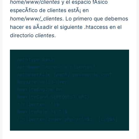
home/www/clientes
y el espacio fÃ­sico
especÃ­fico de clientes estÃ¡ en
home/www/_clientes
. Lo primero que debemos
hacer es aÃ±adir el siguiente .htaccess en el
directorio
clientes
.
AuthType Basic

AuthName "Acceso a clientes"

AuthUserFile 
[path]
\passwords.conf

Require valid-user

RewriteEngine On

RewriteCond %{REQUEST_URI} 
^/clientes(.*)$

RewriteRule ^(.*)$ 
/_clientes/index.php?url=$1  [L,QSA]