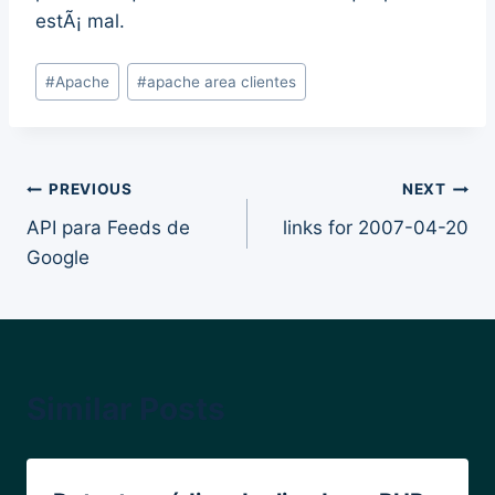
estÃ¡ mal.
Post
#
Apache
#
apache area clientes
Tags:
Post
PREVIOUS
NEXT
API para Feeds de
links for 2007-04-20
navigation
Google
Similar Posts