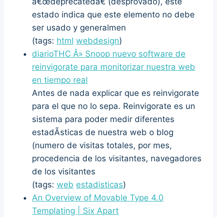
â€œdeprecatedâ€ (desprovado), este
estado indica que este elemento no debe
ser usado y generalmen
(tags:
html
webdesign
)
diarioTHC Â» Snoop nuevo software de
reinvigorate para monitorizar nuestra web
en tiempo real
Antes de nada explicar que es reinvigorate
para el que no lo sepa. Reinvigorate es un
sistema para poder medir diferentes
estadÃ­sticas de nuestra web o blog
(numero de visitas totales, por mes,
procedencia de los visitantes, navegadores
de los visitantes
(tags:
web
estadisticas
)
An Overview of Movable Type 4.0
Templating | Six Apart