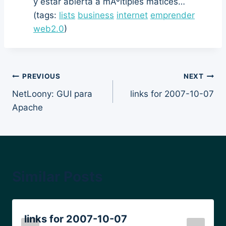
y estar abierta a mÃºltiples matices…
(tags:
lists
business
internet
emprender
web2.0
)
Post
PREVIOUS
NEXT
NetLoony: GUI para
links for 2007-10-07
navigation
Apache
Similar Posts
links for 2007-10-07