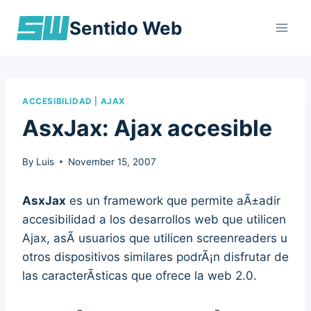
Skip
Sentido Web
to
content
ACCESIBILIDAD
|
AJAX
AsxJax: Ajax accesible
By
Luis
November 15, 2007
AsxJax
es un framework que permite aÃ±adir
accesibilidad a los desarrollos web que utilicen
Ajax, asÃ­ usuarios que utilicen screenreaders u
otros dispositivos similares podrÃ¡n disfrutar de
las caracterÃ­sticas que ofrece la web 2.0.