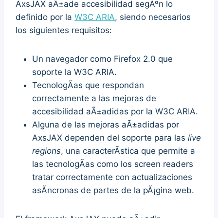
AxsJAX aÃ±ade accesibilidad segÃºn lo
definido por la
W3C ARIA
, siendo necesarios
los siguientes requisitos:
Un navegador como Firefox 2.0 que
soporte la W3C ARIA.
TecnologÃ­as que respondan
correctamente a las mejoras de
accesibilidad aÃ±adidas por la W3C ARIA.
Alguna de las mejoras aÃ±adidas por
AxsJAX dependen del soporte para las
live
regions
, una caracterÃ­stica que permite a
las tecnologÃ­as como los screen readers
tratar correctamente con actualizaciones
asÃ­ncronas de partes de la pÃ¡gina web.