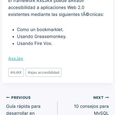
El framework AxsJAX puede aÃ±adir
accesibilidad a aplicaciones Web 2.0
existentes mediante las siguientes tÃ©cnicas:
Como un bookmarklet.
Usando Greasemonkey.
Usando Fire Vox.
AsxJax
Post
#
AJAX
#
ajax accesibilidad
Tags:
Post
PREVIOUS
NEXT
Guía rápida para
10 consejos para
navigation
desarrollar en
MySQL