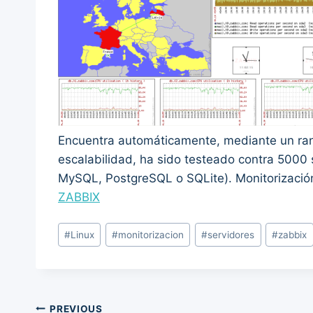
Encuentra automáticamente, mediante un rang
escalabilidad, ha sido testeado contra 5000 
MySQL, PostgreSQL o SQLite). Monitorizació
ZABBIX
Post
#
Linux
#
monitorizacion
#
servidores
#
zabbix
Tags:
Post
PREVIOUS