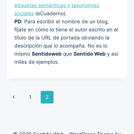
etiquetas semánticas y taxonomías
sociales
(eCuaderno).
PD
: Para escribir el nombre de un blog,
fíjate en cómo lo tiene el autor escrito en el
título de la URL de portada obviando la
descripción que lo acompaña. No es lo
mismo
Sentidoweb
que
Sentido Web
y así
miles de ejemplos.
Page
Previous
1
2
navigation
Page