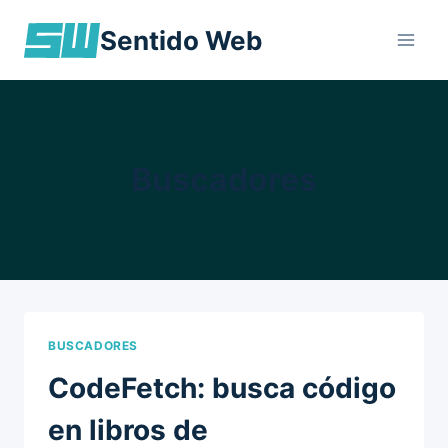
Skip
Sentido Web
to
content
Buscadores
BUSCADORES
CodeFetch: busca código
en libros de