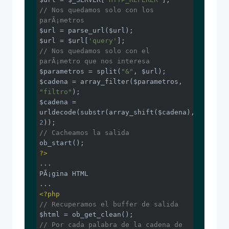
// Nos quedamos solo con los 
parÃ¡metros
$url = parse_url($url);

$url = $url[
'query'
// Nos quedamos solo con el 
parÃ¡metro que nos interesa
$parametros = split(
"&"
, $url);

$cadena = array_filter($parametros, 
"filtro"
);

$cadena = 
urldecode(substr(array_shift($cadena), 
2
// Cacheamos la salida
?>
...

PÃ¡gina HTML

<?php
// Recuperamos el buffer de salida
// Por cada palabra de la cadena de 