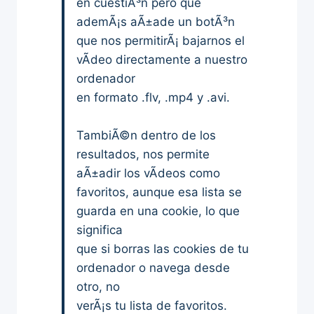
en cuestiÃ³n pero que
ademÃ¡s aÃ±ade un botÃ³n
que nos permitirÃ¡ bajarnos el
vÃ­deo directamente a nuestro
ordenador
en formato .flv, .mp4 y .avi.
TambiÃ©n dentro de los
resultados, nos permite
aÃ±adir los vÃ­deos como
favoritos, aunque esa lista se
guarda en una cookie, lo que
significa
que si borras las cookies de tu
ordenador o navega desde
otro, no
verÃ¡s tu lista de favoritos.