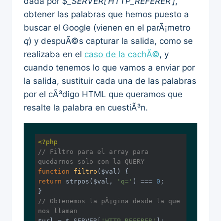
dada por
$_SERVER[‘HTTP_REFERER’]
,
obtener las palabras que hemos puesto a
buscar el Google (vienen en el parÃ¡metro
q
) y despuÃ©s capturar la salida, como se
realizaba en el
caso de la cachÃ©
, y
cuando tenemos lo que vamos a enviar por
la salida, sustituir cada una de las palabras
por el cÃ³digo HTML que queramos que
resalte la palabra en cuestiÃ³n.
<?php
// Filtro para el array para 
quedarnos solo con la QUERY
function
filtro
($val)
return
 strpos($val, 
'q='
) === 
0
;

// Obtenemos la pÃ¡gina desde la que 
nos llaman
$url = $_SERVER[
'HTTP_REFERER'