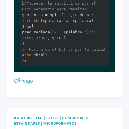
bÃºsqueda, la sustituimos por el 
HTML necesario para resaltar
$palabras = split(
" "
foreach
 ($palabras 
as
 $palabra) {

$html = 
preg_replace(
'/('
.$palabra.
')/i'
, 
'<b>$1</b>'
, $html);

// Mostramos el buffer por la saliad
echo
?>
CÃ³digo
ACCESIBILIDAD
|
BLOGS
|
BUSCADORES
|
ESTÃ¡NDARES
|
MICROFORMATOS