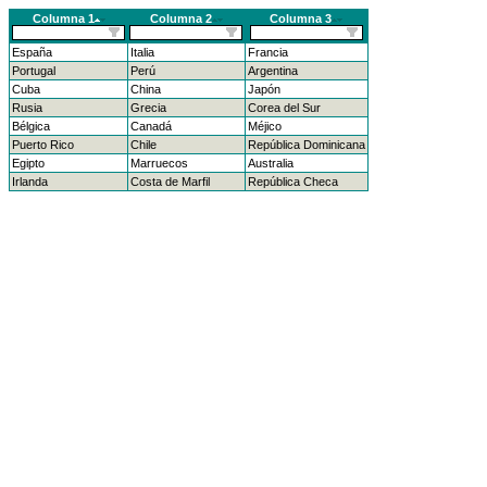
Columna 1
Columna 2
Columna 3
España
Italia
Francia
Portugal
Perú
Argentina
Cuba
China
Japón
Rusia
Grecia
Corea del Sur
Bélgica
Canadá
Méjico
Puerto Rico
Chile
República Dominicana
Egipto
Marruecos
Australia
Irlanda
Costa de Marfil
República Checa