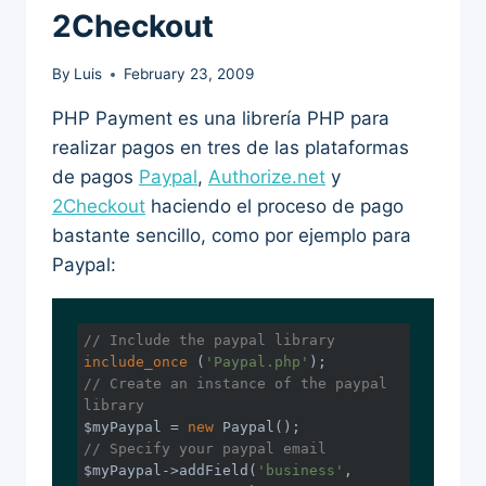
2Checkout
By
Luis
February 23, 2009
PHP Payment es una librería PHP para
realizar pagos en tres de las plataformas
de pagos
Paypal
,
Authorize.net
y
2Checkout
haciendo el proceso de pago
bastante sencillo, como por ejemplo para
Paypal:
// Include the paypal library
include_once
 (
'Paypal.php'
// Create an instance of the paypal 
library
$myPaypal = 
new
// Specify your paypal email
$myPaypal->addField(
'business'
, 