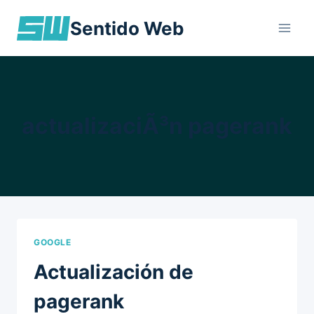
Skip
Sentido Web
to
content
actualizaciÃ³n pagerank
GOOGLE
Actualización de
pagerank