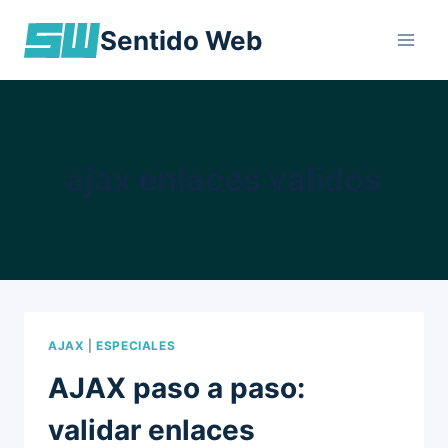
Skip
Sentido Web
to
content
ajax enlaces validos
AJAX
|
ESPECIALES
AJAX paso a paso:
validar enlaces