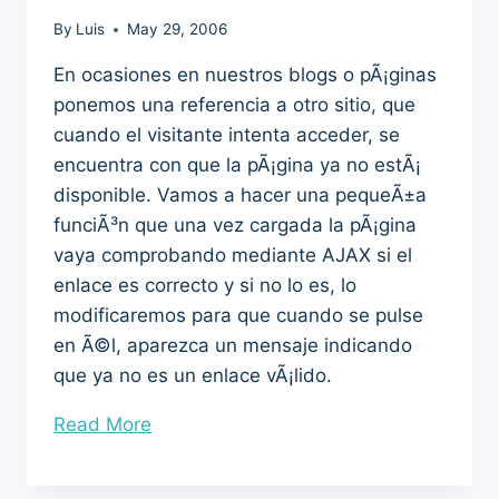
By
Luis
May 29, 2006
En ocasiones en nuestros blogs o pÃ¡ginas
ponemos una referencia a otro sitio, que
cuando el visitante intenta acceder, se
encuentra con que la pÃ¡gina ya no estÃ¡
disponible. Vamos a hacer una pequeÃ±a
funciÃ³n que una vez cargada la pÃ¡gina
vaya comprobando mediante AJAX si el
enlace es correcto y si no lo es, lo
modificaremos para que cuando se pulse
en Ã©l, aparezca un mensaje indicando
que ya no es un enlace vÃ¡lido.
“AJAX
Read More
paso
a