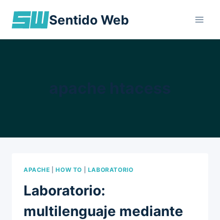
Skip
Sentido Web
to
content
apache htacess
APACHE
|
HOW TO
|
LABORATORIO
Laboratorio:
multilenguaje mediante