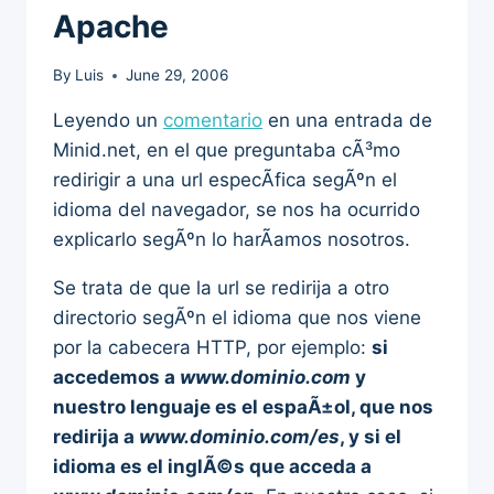
Apache
By
Luis
June 29, 2006
Leyendo un
comentario
en una entrada de
Minid.net, en el que preguntaba cÃ³mo
redirigir a una url especÃ­fica segÃºn el
idioma del navegador, se nos ha ocurrido
explicarlo segÃºn lo harÃ­amos nosotros.
Se trata de que la url se redirija a otro
directorio segÃºn el idioma que nos viene
por la cabecera HTTP, por ejemplo:
si
accedemos a
www.dominio.com
y
nuestro lenguaje es el espaÃ±ol, que nos
redirija a
www.dominio.com/es
, y si el
idioma es el inglÃ©s que acceda a