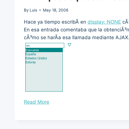
By
Luis
May 18, 2006
Hace ya tiempo escribÃ­ en
display: NONE
cÃ³
En esa entrada comentaba que la obtenciÃ³n 
cÃ³mo se harÃ­a esa llamada mediante AJAX
“AJAX
Read More
paso
a
paso: