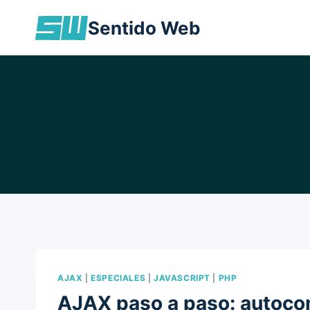
Skip
Sentido Web
to
content
AJAX
|
ESPECIALES
|
JAVASCRIPT
|
PHP
AJAX paso a paso: autocom