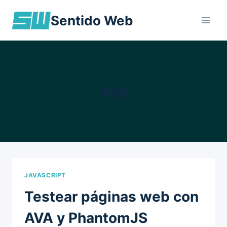
Skip
Sentido Web
to
content
ava
JAVASCRIPT
Testear páginas web con
AVA y PhantomJS