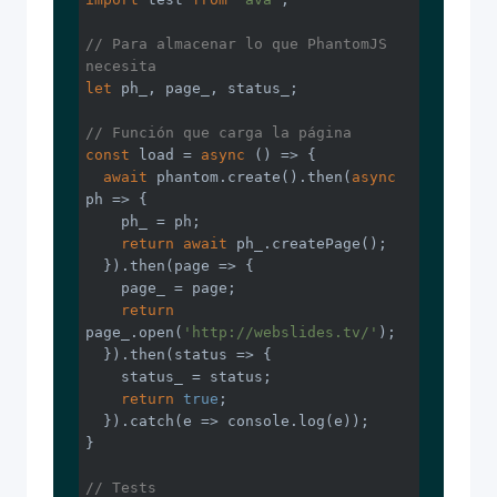
// Para almacenar lo que PhantomJS 
necesita
let
 ph_, page_, status_;

// Función que carga la página
const
 load = 
async
 () => {

await
 phantom.create().then(
async
ph => {

    ph_ = ph;

return
await
 ph_.createPage();

  }).then(
page
 =>
 {

    page_ = page;

return
page_.open(
'http://webslides.tv/'
);

  }).then(
status
 =>
 {

    status_ = status;

return
true
;

  }).catch(
e
 =>
console
.log(e));

}

// Tests