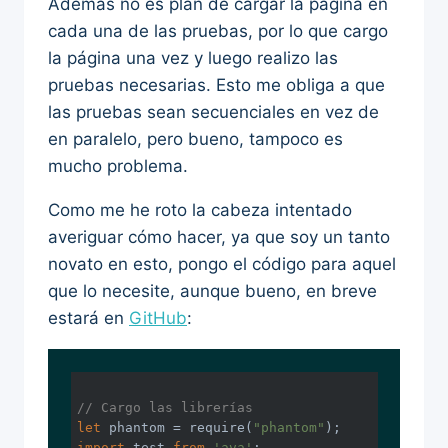
Además no es plan de cargar la página en
cada una de las pruebas, por lo que cargo
la página una vez y luego realizo las
pruebas necesarias. Esto me obliga a que
las pruebas sean secuenciales en vez de
en paralelo, pero bueno, tampoco es
mucho problema.
Como me he roto la cabeza intentado
averiguar cómo hacer, ya que soy un tanto
novato en esto, pongo el código para aquel
que lo necesite, aunque bueno, en breve
estará en
GitHub
:
// Cargo las librerías
let
 phantom = 
require
(
"phantom"
import
 test 
from
'ava'
;
