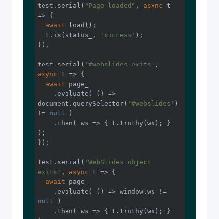
test.serial(
"Page loaded"
, 
async
 t 
=> {

await
 load();

  t.is(status_, 
'success'
);

});

test.serial(
'#webslides exits'
, 
async
 t => {

await
 page_

    .evaluate( 
()
 =>
document
.querySelector(
'#webslides'
) 
!= 
null
 )

    .then( 
ws
 =>
 { t.truthy(ws); } 
);

});

test.serial(
'WebSlides object 
exits'
, 
async
 t => {

await
 page_

    .evaluate( 
()
 =>
window
.ws != 
null
 )

    .then( 
ws
 =>
 { t.truthy(ws); } 