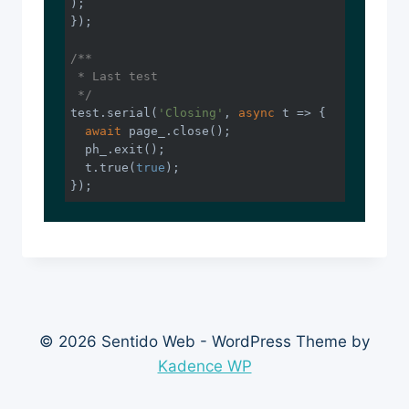
);

});

/**

 * Last test

 */
test.serial(
'Closing'
, 
async
 t => {

await
 page_.close();

  ph_.exit();

  t.true(
true
);

© 2026 Sentido Web - WordPress Theme by
Kadence WP