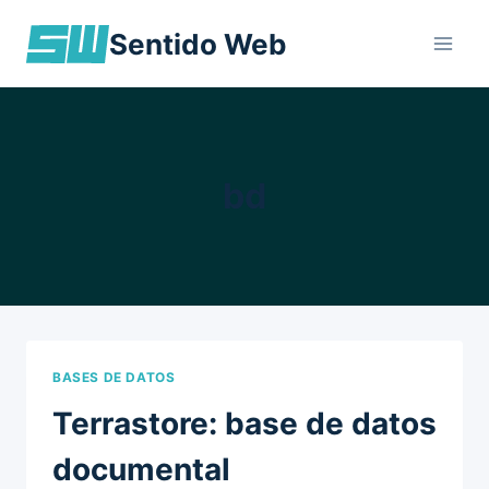
Skip
Sentido Web
to
content
bd
BASES DE DATOS
Terrastore: base de datos
documental