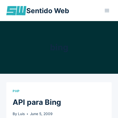
Skip
Sentido Web
to
content
bing
PHP
API para Bing
By
Luis
June 5, 2009