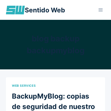
Skip
Sentido Web
to
content
blog backup
backupmyblog
WEB SERVICES
BackupMyBlog: copias
de seguridad de nuestro