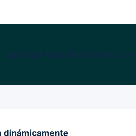
cambiar tamaÃ±o letra css
ra dinámicamente