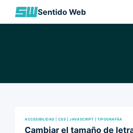
Skip
Sentido Web
to
content
ACCESIBILIDAD
|
CSS
|
JAVASCRIPT
|
TIPOGRAFÃ­A
Cambiar el tamaño de let