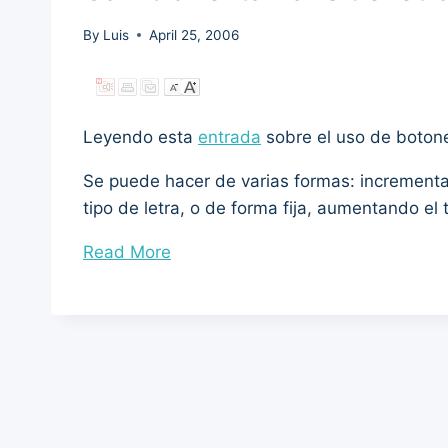
By
Luis
April 25, 2006
Leyendo esta
entrada
sobre el uso de botone
Se puede hacer de varias formas: incrementa
tipo de letra, o de forma fija, aumentando el
“Cambiar
Read More
el
tamaño
de
letra
dinámicamente”