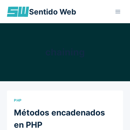
Skip
Sentido Web
to
content
chaining
PHP
Métodos encadenados
en PHP