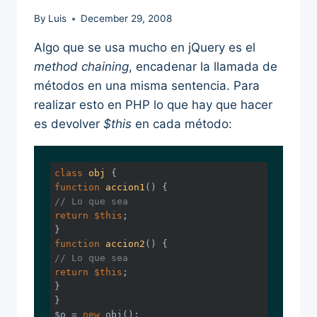
By
Luis
December 29, 2008
Algo que se usa mucho en jQuery es el
method chaining
, encadenar la llamada de
métodos en una misma sentencia. Para
realizar esto en PHP lo que hay que hacer
es devolver
$this
en cada método:
class
obj
function
accion1
()
// Lo que sea
return
$this
;

function
accion2
()
// Lo que sea
return
$this
;

}

}

$o = 
new
 obj();
