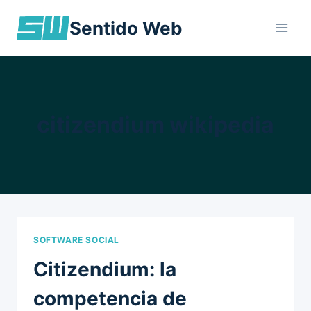
Skip
Sentido Web
to
content
citizendium wikipedia
SOFTWARE SOCIAL
Citizendium: la
competencia de