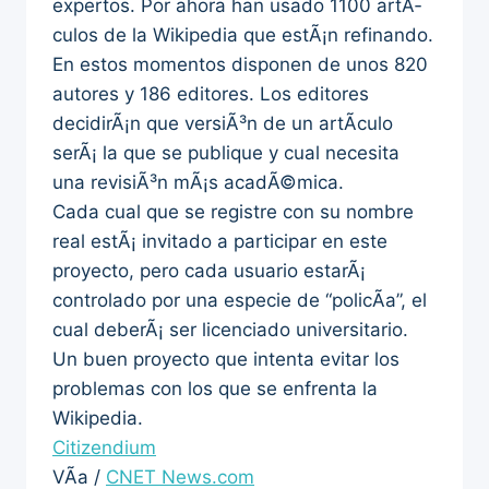
expertos. Por ahora han usado 1100 artÃ­
culos de la Wikipedia que estÃ¡n refinando.
En estos momentos disponen de unos 820
autores y 186 editores. Los editores
decidirÃ¡n que versiÃ³n de un artÃ­culo
serÃ¡ la que se publique y cual necesita
una revisiÃ³n mÃ¡s acadÃ©mica.
Cada cual que se registre con su nombre
real estÃ¡ invitado a participar en este
proyecto, pero cada usuario estarÃ¡
controlado por una especie de “policÃ­a”, el
cual deberÃ¡ ser licenciado universitario.
Un buen proyecto que intenta evitar los
problemas con los que se enfrenta la
Wikipedia.
Citizendium
VÃ­a /
CNET News.com