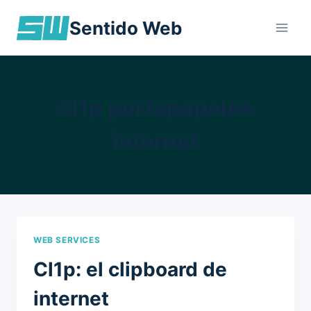
Skip
Sentido Web
to
content
cl1p portapapeles
internet
WEB SERVICES
Cl1p: el clipboard de
internet