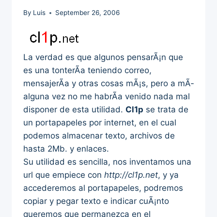
By
Luis
September 26, 2006
La verdad es que algunos pensarÃ¡n que
es una tonterÃ­a teniendo correo,
mensajerÃ­a y otras cosas mÃ¡s, pero a mÃ­
alguna vez no me habrÃ­a venido nada mal
disponer de esta utilidad.
Cl1p
se trata de
un portapapeles por internet, en el cual
podemos almacenar texto, archivos de
hasta 2Mb. y enlaces.
Su utilidad es sencilla, nos inventamos una
url que empiece con
http://cl1p.net
, y ya
accederemos al portapapeles, podremos
copiar y pegar texto e indicar cuÃ¡nto
queremos que permanezca en el