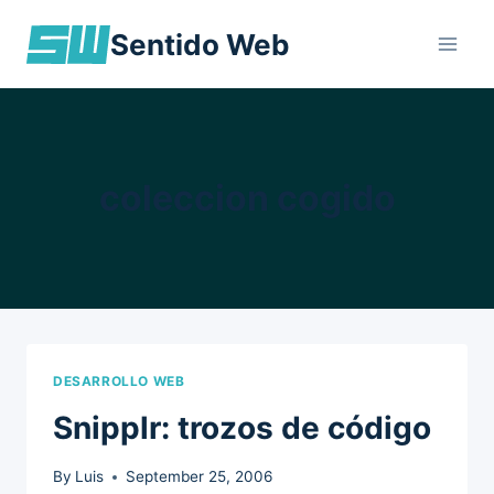
Skip
Sentido Web
to
content
coleccion cogido
DESARROLLO WEB
Snipplr: trozos de código
By
Luis
September 25, 2006