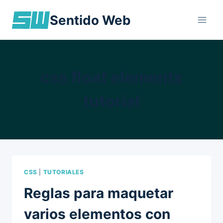
Skip
Sentido Web
to
content
css float elements
tutorial
CSS
|
TUTORIALES
Reglas para maquetar
varios elementos con