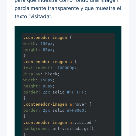
para que muestre como fondo una imagen
parcialmente transparente y que muestre el
texto “visitada”.
.contenedor-imagen
width
: 
150px
height
: 
85px
;

.contenedor-imagen
a
text-indent
: -
100000px
display
width
: 
150px
height
: 
85px
border
: 
2px
 solid 
#FFFFFF
;

.contenedor-imagen
a
:hover
border
: 
2px
 solid 
#FF0000
;

.contenedor-imagen
a
:visited
background
: 
url
(visitada.gif);

}