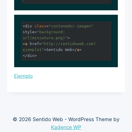
<div 
class
=
"contenedor-imagen"
style=
"background: 
url(miniatura.png)"
<
a
href
=
"http://sentidoweb.com?
ejemplo1"
>
Sentido Web
</
a
>
<
/div>
Ejemplo
© 2026 Sentido Web - WordPress Theme by
Kadence WP