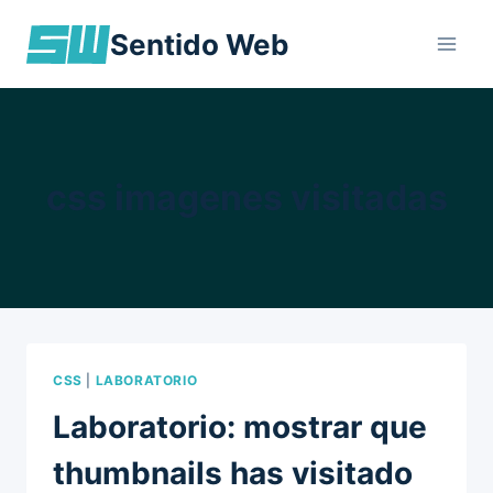
Skip
Sentido Web
to
content
css imagenes visitadas
CSS
|
LABORATORIO
Laboratorio: mostrar que
thumbnails has visitado