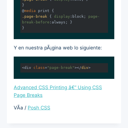
}

@
media
.page-break
 { 
display
:block; 
page-
break-before
:always; }

}
Y en nuestra pÃ¡gina web lo siguiente:
<div 
class
=
"page-break"
>
</
div
>
Advanced CSS Printing â€” Using CSS
Page Breaks
VÃ­a /
Posh CSS