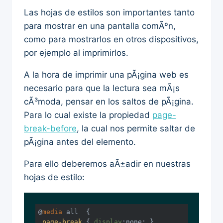
Las hojas de estilos son importantes tanto
para mostrar en una pantalla comÃºn,
como para mostrarlos en otros dispositivos,
por ejemplo al imprimirlos.
A la hora de imprimir una pÃ¡gina web es
necesario para que la lectura sea mÃ¡s
cÃ³moda, pensar en los saltos de pÃ¡gina.
Para lo cual existe la propiedad
page-
break-before
, la cual nos permite saltar de
pÃ¡gina antes del elemento.
Para ello deberemos aÃ±adir en nuestras
hojas de estilo:
@
media
.page-break
 { 
display
:none; }
