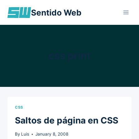
Skip
Sentido Web
to
content
css print
CSS
Saltos de página en CSS
By
Luis
January 8, 2008