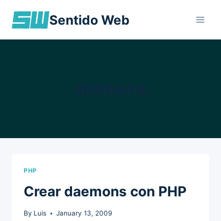
Skip
Sentido Web
to
content
daemons
PHP
Crear daemons con PHP
By
Luis
January 13, 2009