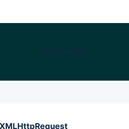
estandar
e XMLHttpRequest