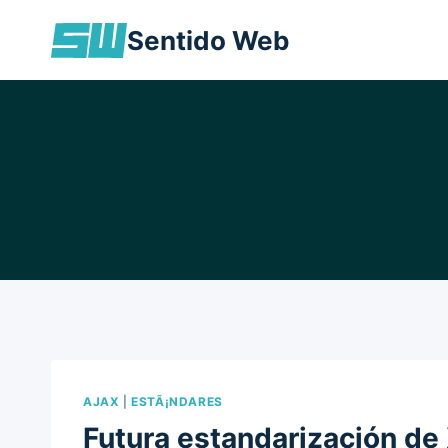
Skip
Sentido Web
to
content
AJAX
|
ESTÃ¡NDARES
Futura estandarización d