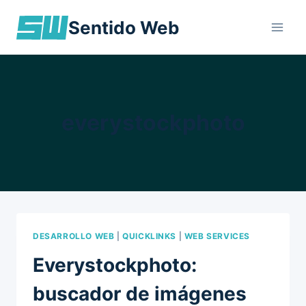
Skip
Sentido Web
to
content
everystockphoto
DESARROLLO WEB
|
QUICKLINKS
|
WEB SERVICES
Everystockphoto:
buscador de imágenes