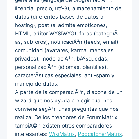
generales (lenguaje de programaciÃ³n,
licencia, precio, utf-8), almacenamiento de
datos (diferentes bases de datos o
hosting), post (si admite emoticones,
HTML, editor WYSIWYG), foros (categorÃ­
as, subforos), notificaciÃ³n (feeds, email),
comunidad (avatares, karma, mensajes
privados), moderaciÃ³n, bÃºsquedas,
personalizaciÃ³n (idiomas, plantillas),
caracterÃ­sticas especiales, anti-spam y
manejo de datos.
A parte de la comparaciÃ³n, dispone de un
wizard que nos ayuda a elegir cual nos
conviene segÃºn unas preguntas que nos
realiza. De los creadores de ForumMatrix
tambiÃ©n existen otros comparadores
interesantes:
WikiMatrix
,
PodcatcherMatrix
.