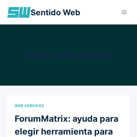
Skip
Sentido Web
to
content
foros comparativa
WEB SERVICES
ForumMatrix: ayuda para
elegir herramienta para