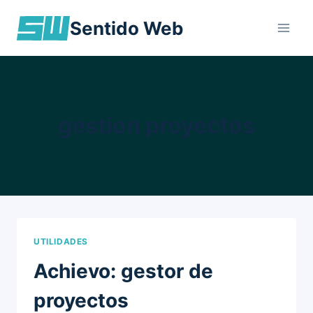
Skip
Sentido Web
to
content
gestion proyectos
UTILIDADES
Achievo: gestor de
proyectos