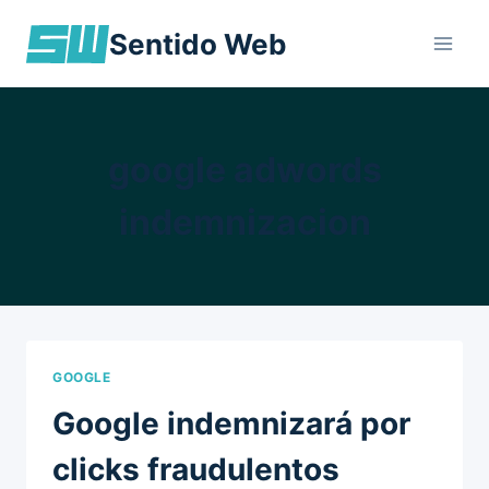
Skip
Sentido Web
to
content
google adwords
indemnizacion
GOOGLE
Google indemnizará por
clicks fraudulentos