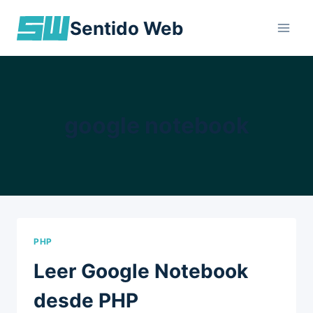
Skip
Sentido Web
to
content
google notebook
PHP
Leer Google Notebook
desde PHP