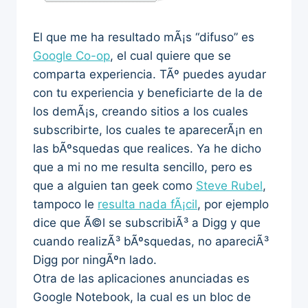
El que me ha resultado mÃ¡s “difuso” es
Google Co-op
, el cual quiere que se
comparta experiencia. TÃº puedes ayudar
con tu experiencia y beneficiarte de la de
los demÃ¡s, creando sitios a los cuales
subscribirte, los cuales te aparecerÃ¡n en
las bÃºsquedas que realices. Ya he dicho
que a mi no me resulta sencillo, pero es
que a alguien tan geek como
Steve Rubel
,
tampoco le
resulta nada fÃ¡cil
, por ejemplo
dice que Ã©l se subscribiÃ³ a Digg y que
cuando realizÃ³ bÃºsquedas, no apareciÃ³
Digg por ningÃºn lado.
Otra de las aplicaciones anunciadas es
Google Notebook, la cual es un bloc de