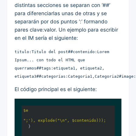
distintas secciones se separan con ‘##’
para diferenciarlas unas de otras y se
separarán por dos puntos ‘:’ formando
pares clave:valor. Un ejemplo para escribir
en el IM sería el siguiente:
titulo:Titulo del post##contenido:Lorem
Ipsum... con todo el HTML que
querramos##tags:etiqueta1, etiqueta2,
etiqueta3##categorías:Categoria1,Categoria2#image:
El código principal es el siguiente:
$e
";'), explode("\n", $contenido)));
  }
