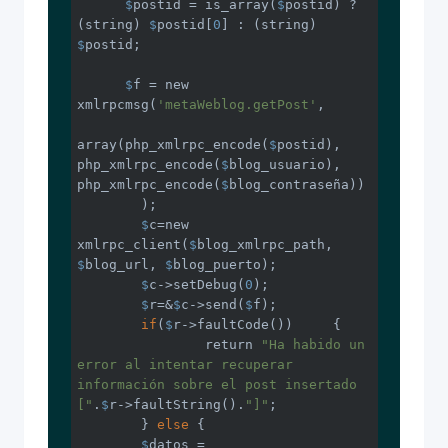
$
postid = is_array(
$
postid) ? 
(string) 
$
postid[
0
] : (string) 
$
postid;    

$
f = new 
xmlrpcmsg(
'metaWeblog.getPost'
,

array(php_xmlrpc_encode(
$
postid), 
php_xmlrpc_encode(
$
blog_usuario), 
php_xmlrpc_encode(
$
blog_contraseña))

    	);

$
c=new 
xmlrpc_client(
$
blog_xmlrpc_path, 
$
blog_url, 
$
blog_puerto);

$
c->setDebug(
0
);

$
r=&
$
c->send(
$
f);

if
(
$
r->faultCode())	{

    		return 
"Ha habido un 
error al intentar recuperar 
información sobre el post insertado 
["
.
$
r->faultString().
"]"
;

    	} 
else
 {

$
datos = 