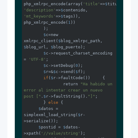
php_xmlrpc_encode(array(
'title'
=>
$
titulo, 
'description'
=>
$
contenido, 
'mt_keywords'
=>
$
tags)), 
php_xmlrpc_encode(
1
))

  	);

$
c=new 
xmlrpc_client(
$
blog_xmlrpc_path, 
$
blog_url, 
$
blog_puerto);

$
c->request_charset_encoding 
= 
'UTF-8'
;

$
c->setDebug(
0
);

$
r=&
$
c->send(
$
f);

if
(
$
r->faultCode())	{

  		return 
"Ha habido un 
error al intentar crear un nuevo 
post ["
.
$
r->faultString().
"]"
;

  	} 
else
 {

$
datos = 
simplexml_load_string(
$
r-
>serialize());

$
postid = 
$
datos-
>xpath(
'//value/string'
);
