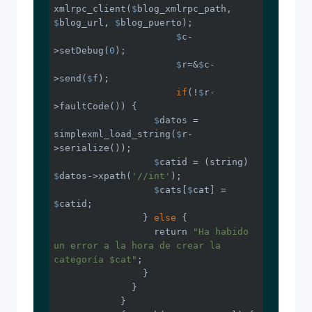
xmlrpc_client(
$
blog_xmlrpc_path, 
$
blog_url, 
$
blog_puerto);

$
c-
>setDebug(
0
);

$
r=&
$
c-
>send(
$
f);

if
(!
$
r-
>faultCode()) {

$
datos = 
simplexml_load_string(
$
r-
>serialize());

$
catid = (string) 
$
datos->xpath(
'//int'
);

$
cats[
$
cat] = 
$
catid;

                } 
else
 {

                  return 
"Ha habido 
un error a la hora de crear la 
categoría $cat"
;

                }

              }

            }
