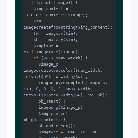
if
 (isset(
$
image)) {

$
img_content = 
file_get_contents(
$
image);

$
im = 
imagecreatefromstring(
$
img_content);

$
w = imagesx(
$
im);

$
h = imagesy(
$
im);

$
imgtype = 
exif_imagetype(
$
image);

if
 (
$
w > 
$
max_width) {

$
image_p = 
imagecreatetruecolor(
$
max_width, 
intval(
$
h*
$
max_width/
$
w));

      imagecopyresampled(
$
image_p, 
$
im, 
0
, 
0
, 
0
, 
0
, 
$
max_width, 
intval(
$
h*
$
max_width/
$
w), 
$
w, 
$
h);

      ob_start();

      imagepng(
$
image_p);

$
img_content = 
ob_get_contents();

      ob_end_clean();

$
imgtype = IMAGETYPE_PNG;
