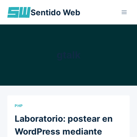
Skip
Sentido Web
to
content
gtalk
PHP
Laboratorio: postear en
WordPress mediante