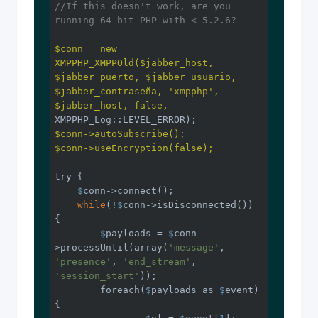
//If this doesn't work, are you 
running 64-bit PHP with < 5.2.6?
$conn
 = new 
XMPPHP_XMPPOld($jabber_host, 
$jabber_puerto, $jabber_usuario, 
$jabber_contraseña, 'xmpphp', 
$jabber_host, false, 
$conn
->autoSubscribe();
$conn
->useEncryption(false);
try {

$
conn->connect();

while
(!
$
conn->isDisconnected()) 
{

$
payloads = 
$
conn-
>processUntil(array(
'message'
, 
'presence'
, 
'end_stream'
, 
'session_start'
));

    	foreach(
$
payloads as 
$
event) 
{
