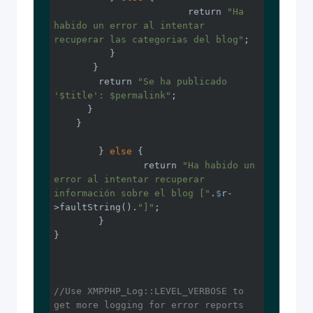
         		return 
"Ha 
habido un error al intentar 
recuperar las categorias del blog"
;

          }

       }

        return 
"Se ha publicado 
'$title': $permalink"
;  

      }

    }

	} 
else
 {

		return 
"Ha habido un 
error al intentar recuperar 
información sobre el blog ["
.
$
r-
>faultString().
"]"
;

	}

}

//Use XMPPHP_Log::LEVEL_VERBOSE to 
get more logging for error reports