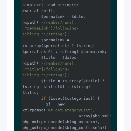
simplexml_load_string(
$
r-
>serialize());

$
permalink = 
$
datos-
>xpath(
'//member/name[. 
="permaLink"]/following-
sibling::*/string'
);

$
permalink = 
is_array(
$
permalink) ? (string) 
$
permalink[
0
] : (string) 
$
permalink;    

$
title = 
$
datos-
>xpath(
'//member/name[. 
="title"]/following-
sibling::*/string'
);

$
title = is_array(
$
title) ? 
(string) 
$
title[
0
] : (string) 
$
title;  

if
 (isset(
$
categorias)) {

$
f = new 
xmlrpcmsg(
'mt.getCategoryList'
,

		        array(php_xmlrpc_encod
php_xmlrpc_encode(
$
blog_usuario), 
php_xmlrpc_encode(
$
blog_contraseña))
