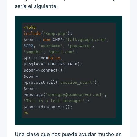
sería el siguiente:
<?php
include
(
"xmpp.php"
);

$conn = 
new
 XMPP(
'talk.google.com'
, 
5222
, 
'username'
, 
'password'
, 
'xmpphp'
, 
'gmail.com'
, 
$printlog=
False
, 
$loglevel=LOGGING_INFO);

$conn->connect();

$conn-
>processUntil(
'session_start'
);

$conn-
>message(
'someguy@someserver.net'
, 
'This is a test message!'
);

?>
Una clase que nos puede ayudar mucho en