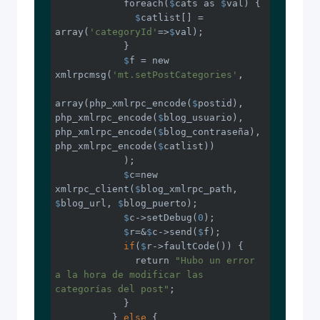
            foreach(
$
cats as 
$
val) {

$
catlist[] = 
array(
'categoryId'
=>
$
val);

            }

$
f = new 
xmlrpcmsg(
'mt.setPostCategories'
,

array(php_xmlrpc_encode(
$
postid), 
php_xmlrpc_encode(
$
blog_usuario), 
php_xmlrpc_encode(
$
blog_contraseña), 
php_xmlrpc_encode(
$
catlist))

            );

$
c=new 
xmlrpc_client(
$
blog_xmlrpc_path, 
$
blog_url, 
$
blog_puerto);

$
c->setDebug(
0
);

$
r=&
$
c->send(
$
f);

if
(
$
r->faultCode()) {

              return 
"Hubo un error 
a la hora de modificar las 
categorías del post"
;

            }

          } 
else
 {
