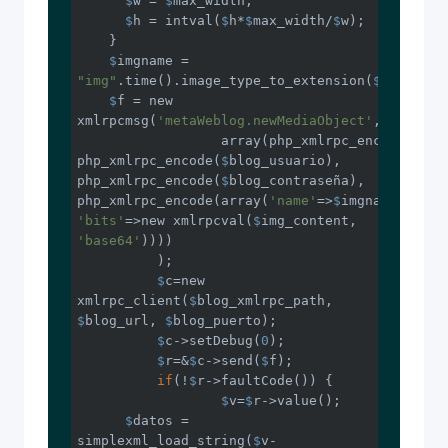
$
w = 
$
max_width;

$
h = intval(
$
h*
$
max_width/
$
w);

    }

$
imgname = 
"img"
.time().image_type_to_extension(
$
imgtype);
$
f = new 
xmlrpcmsg(
'metaWeblog.newMediaObject'
,

		  array(php_xmlrpc_encode(
$
blo
php_xmlrpc_encode(
$
blog_usuario), 
php_xmlrpc_encode(
$
blog_contraseña), 
php_xmlrpc_encode(array(
'name'
=>
$
imgname, 
'bits'
=>new xmlrpcval(
$
img_content, 
'base64'
))))

	  );

$
c=new 
xmlrpc_client(
$
blog_xmlrpc_path, 
$
blog_url, 
$
blog_puerto);

$
c->setDebug(
0
);

$
r=&
$
c->send(
$
f);

if
(!
$
r->faultCode()) {

$
v=
$
r->value();

$
datos = 
simplexml_load_string(
$
v-