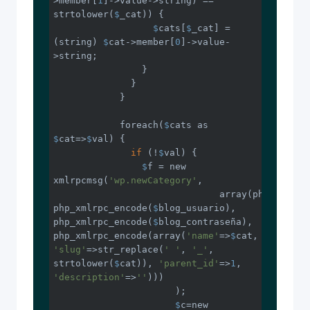
>member[
1
]->value->string) == 
strtolower(
$
_cat)) {

$
cats[
$
_cat] = 
(string) 
$
cat->member[
0
]->value-
>string;

                }

              }

            }

            foreach(
$
cats as 
$
cat=>
$
val) {

if
 (!
$
val) {

$
f = new 
xmlrpcmsg(
'wp.newCategory'
,

		              array(php_xmlrp
php_xmlrpc_encode(
$
blog_usuario), 
php_xmlrpc_encode(
$
blog_contraseña), 
php_xmlrpc_encode(array(
'name'
=>
$
cat, 
'slug'
=>str_replace(
' '
, 
'_'
, 
strtolower(
$
cat)), 
'parent_id'
=>
1
, 
'description'
=>
''
)))

	              );

$
c=new 