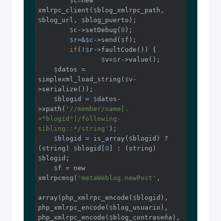
$
c=new 
xmlrpc_client(
$
blog_xmlrpc_path, 
$
blog_url, 
$
blog_puerto);

$
c->setDebug(
0
);

$
r=&
$
c->send(
$
f);

if
(!
$
r->faultCode()) {

$
v=
$
r->value();

$
datos = 
simplexml_load_string(
$
v-
>serialize());

$
blogid = 
$
datos-
>xpath(
'//member/name[. 
="blogid"]/following-
sibling::*/string'
);

$
blogid = is_array(
$
blogid) ? 
(string) 
$
blogid[
0
] : (string) 
$
blogid;    

$
f = new 
xmlrpcmsg(
'metaWeblog.newPost'
,

array(php_xmlrpc_encode(
$
blogid), 
php_xmlrpc_encode(
$
blog_usuario), 
php_xmlrpc_encode(
$
blog_contraseña), 