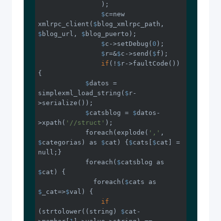
	        );

$
c=new 
xmlrpc_client(
$
blog_xmlrpc_path, 
$
blog_url, 
$
blog_puerto);

$
c->setDebug(
0
);

$
r=&
$
c->send(
$
f);

if
(!
$
r->faultCode()) 
{

$
datos = 
simplexml_load_string(
$
r-
>serialize());

$
catsblog = 
$
datos-
>xpath(
'//struct'
);

            foreach(explode(
','
, 
$
categorias) as 
$
cat) {
$
cats[
$
cat] = 
null;}

            foreach(
$
catsblog as 
$
cat) {

              foreach(
$
cats as 
$
_cat=>
$
val) {

if
(strtolower((string) 
$
cat-