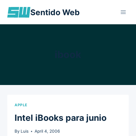
Skip
Sentido Web
to
content
ibook
APPLE
Intel iBooks para junio
By
Luis
April 4, 2006