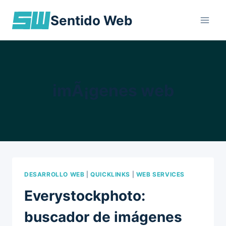
Skip
Sentido Web
to
content
imÃ¡genes web
DESARROLLO WEB
|
QUICKLINKS
|
WEB SERVICES
Everystockphoto:
buscador de imágenes