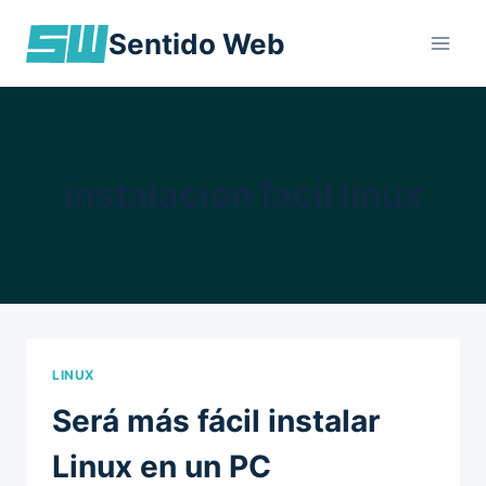
Skip
Sentido Web
to
content
instalacion facil linux
LINUX
Será más fácil instalar
Linux en un PC