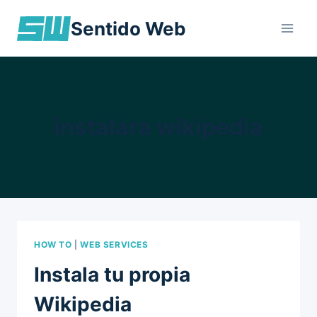
Skip
Sentido Web
to
content
instalara wikipedia
HOW TO
|
WEB SERVICES
Instala tu propia
Wikipedia