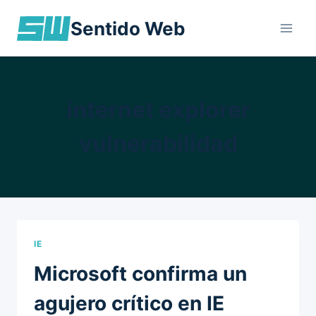
Skip
Sentido Web
to
content
internet explorer
vulnerabilidad
IE
Microsoft confirma un
agujero crítico en IE