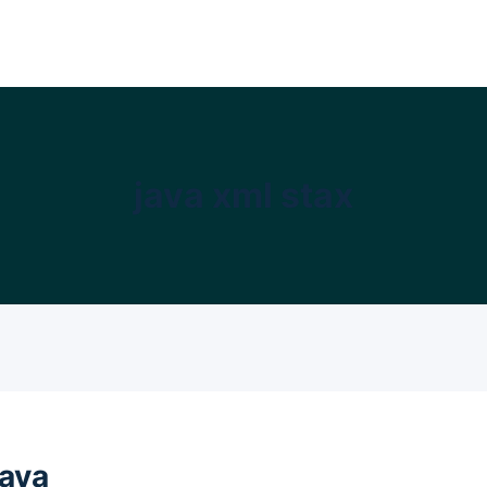
java xml stax
Java