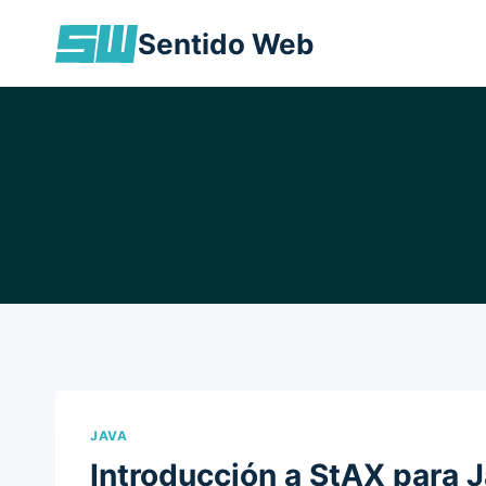
Skip
Sentido Web
to
content
JAVA
Introducción a StAX para 