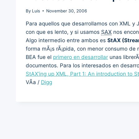
By
Luis
November 30, 2006
Para aquellos que desarrollamos con XML y J
con que es lento, y si usamos
SAX
nos encont
Algo intermedio entre ambos es
StAX (Strea
forma mÃ¡s rÃ¡pida, con menor consumo de rec
BEA fue el
primero en desarrollar
unas librerÃ
documentos. Para los interesados en desarro
StAX’ing up XML, Part 1: An introduction to 
VÃ­a /
Digg