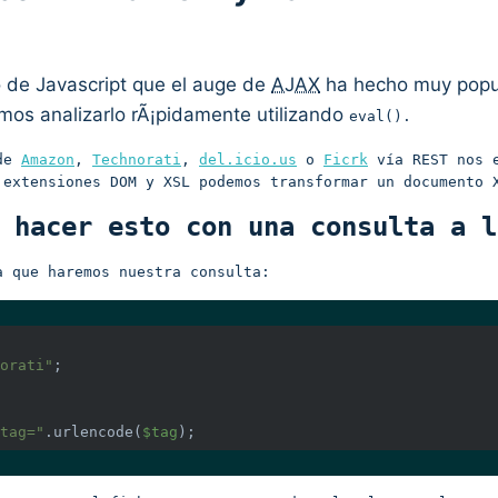
 de Javascript que el auge de
AJAX
ha hecho muy popul
os analizarlo rÃ¡pidamente utilizando
eval()
.
 de
Amazon
,
Technorati
,
del.icio.us
o
Ficrk
vía REST nos e
extensiones DOM y XSL podemos transformar un documento 
 hacer esto con una consulta a l
a que haremos nuestra consulta:
orati"
;
tag="
.urlencode(
$tag
);