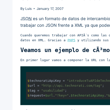
By
Luis
January 17, 2007
JSON
es un formato de datos de intercambio
trabajar con JSON frente a XML ya que podem
Cuando queremos trabajar con APIÂ´s como las
datos en XML. Gracias a
PHP5
y utilizando sus 
Veamos un ejemplo de cÃ³mo
En primer lugar vamos a componer la URL con l
$
technoratiApiKey = 
"introduceTuAPIdeTechn
$
url = 
"http://api.technorati.com/tag"
;
$
tag = 
"usabilidad"
;
$
request=
$url
.
"?key="
.
$technoratiApiKey
.
"&