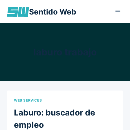
Skip
Sentido Web
to
content
laburo trabajo
WEB SERVICES
Laburo: buscador de
empleo