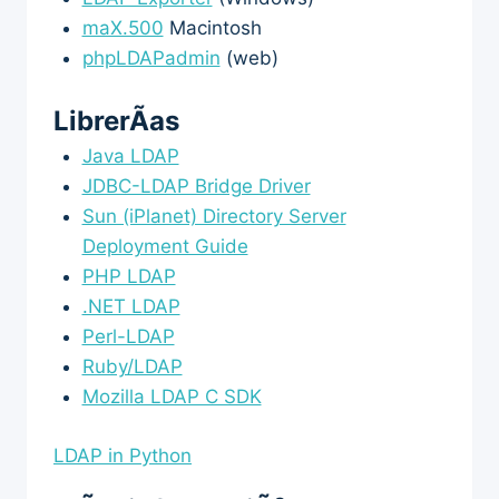
maX.500
Macintosh
phpLDAPadmin
(web)
LibrerÃ­as
Java LDAP
JDBC-LDAP Bridge Driver
Sun (iPlanet) Directory Server
Deployment Guide
PHP LDAP
.NET LDAP
Perl-LDAP
Ruby/LDAP
Mozilla LDAP C SDK
LDAP in Python