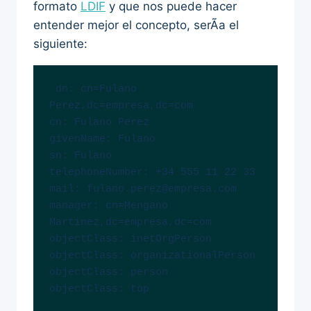
formato
LDIF
y que nos puede hacer
entender mejor el concepto, serÃ­a el
siguiente:
 dn: cn=Fulano 
Perez,dc=empresa,dc=com

cn: Fulano Perez

givenName: Fulano

sn: Fulano

telephoneNumber: +34 555 11 22 33

mail: fulano.perez@empresa.com

manager: cn=Mengano 
Martinez,dc=empresa,dc=com

objectClass: inetOrgPerson

objectClass: organizationalPerson

objectClass: person

objectClass: top