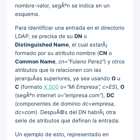
nombre-valor, segÃºn se indica en un
esquema.
Para identificar una entrada en el directorio
LDAP, se precisa de su
DN
o
Distinguished Name
, el cual estarÃ¡
formado por su atributo nombre (
CN
o
Common Name
,
cn=”Fulano Perez”
) y otros
atributos que lo relacionen con las
jerarquÃ­as superiores, ya sea usando
O
u
C
(formato
X.500
o=”Mi Empresa”, c=ES
),
O
(segÃºn internet
o=”empresa.com”
),
DC
(componentes de dominio
dc=empresa,
dc=com
). DespuÃ©s del DN habrÃ¡ otra
serie de atributos que definan la entrada.
Un ejemplo de esto, representado en