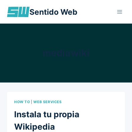
Skip
Sentido Web
to
content
mediawiki
HOW TO
|
WEB SERVICES
Instala tu propia
Wikipedia