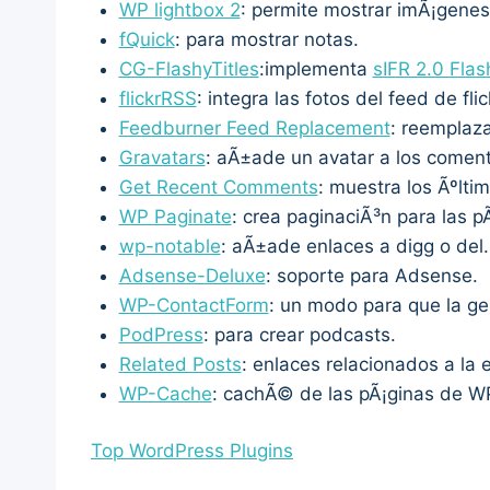
WP lightbox 2
: permite mostrar imÃ¡gene
fQuick
: para mostrar notas.
CG-FlashyTitles
:implementa
sIFR 2.0 Fla
flickrRSS
: integra las fotos del feed de flic
Feedburner Feed Replacement
: reemplaz
Gravatars
: aÃ±ade un avatar a los comenta
Get Recent Comments
: muestra los Ãºlti
WP Paginate
: crea paginaciÃ³n para las p
wp-notable
: aÃ±ade enlaces a digg o del.
Adsense-Deluxe
: soporte para Adsense.
WP-ContactForm
: un modo para que la ge
PodPress
: para crear podcasts.
Related Posts
: enlaces relacionados a la 
WP-Cache
: cachÃ© de las pÃ¡ginas de WP 
Top WordPress Plugins