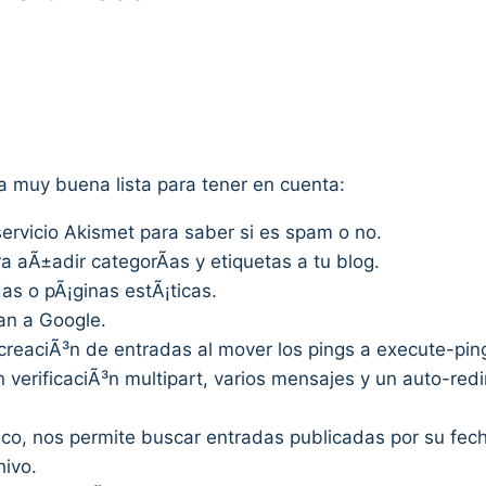
a muy buena lista para tener en cuenta:
 servicio Akismet para saber si es spam o no.
ra aÃ±adir categorÃ­as y etiquetas a tu blog.
as o pÃ¡ginas estÃ¡ticas.
an a Google.
 creaciÃ³n de entradas al mover los pings a execute-pin
on verificaciÃ³n multipart, varios mensajes y un auto-re
ico, nos permite buscar entradas publicadas por su fec
hivo.