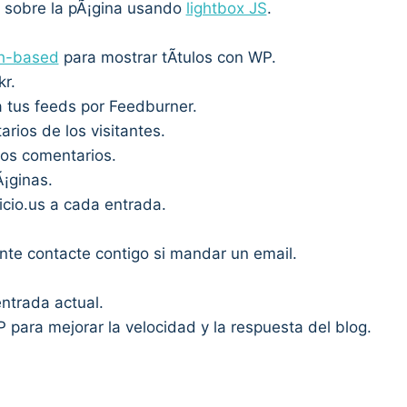
s sobre la pÃ¡gina usando
lightbox JS
.
sh-based
para mostrar tÃ­tulos con WP.
kr.
a tus feeds por Feedburner.
rios de los visitantes.
mos comentarios.
Ã¡ginas.
icio.us a cada entrada.
nte contacte contigo si mandar un email.
entrada actual.
para mejorar la velocidad y la respuesta del blog.