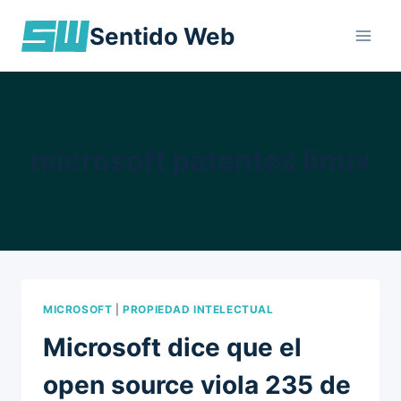
Skip
Sentido Web
to
content
microsoft patentes linux
MICROSOFT
|
PROPIEDAD INTELECTUAL
Microsoft dice que el
open source viola 235 de